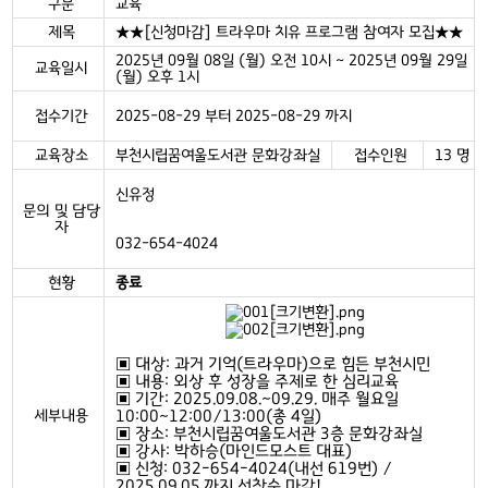
구분
교육
제목
★★[신청마감] 트라우마 치유 프로그램 참여자 모집★★
2025년 09월 08일 (월) 오전 10시 ~ 2025년 09월 29일
교육일시
(월) 오후 1시
접수기간
2025-08-29 부터 2025-08-29 까지
교육장소
부천시립꿈여울도서관 문화강좌실
접수인원
13 명
신유정
문의 및 담당
자
032-654-4024
현황
종료
▣ 대상: 과거 기억(트라우마)으로 힘든 부천시민
▣ 내용: 외상 후 성장을 주제로 한 심리교육
▣ 기간: 2025.09.08.~09.29. 매주 월요일
세부내용
10:00~12:00/13:00(총 4일)
▣ 장소: 부천시립꿈여울도서관 3층 문화강좌실
▣ 강사: 박하승(마인드모스트 대표)
▣ 신청: 032-654-4024(내선 619번) /
2025.09.05.까지 선착순 마감!