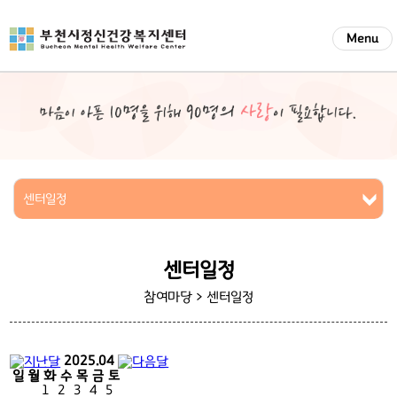
Menu
센터일정
센터일정
참여마당 >
센터일정
2025.04
일
월
화
수
목
금
토
1
2
3
4
5