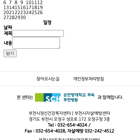
6
7
8
9
10
11
12
13
14
15
16
17
18
19
20
21
22
23
24
25
26
27
28
29
30
일정
날짜
제목
내용
찾아오시는길
개인정보처리방침
부천시정신건강복지센터 | 부천시자살예방센터
경기도 부천시 오정구 성오로 172 오정구청 3층
Tel : 032-654-4024 /
Fax : 032-654-4028, 자살예방 032-242-4512